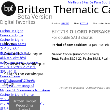
Meilleurs Sites De Paris Sport
Britten Thematic C
Beta Version
Digital favorites
Previous:
BTC712
Next:
BTC714
Alternative form
BTC713
O LORD FORSAKE
Casino En Ligne
Casino En Ligne
For double SATB chorus
Casino En Ligne
Home
Casino Non Aams
Period of composition:
31 Jan - 10 Feb
ライブカジノ
本人確認不要 カジノ
About the catalogue
Genre:
Choral (unaccompanied)
파워볼사이트 분양
Text:
Psalm 38:21-22, Psalm 39:13, Psal
найкращі крипто казино
Browse the catalogue
オンラインカジノ バカラ
홀덤 사이트
Search the catalogue
Casino Cresus
คาสิโนบิทคอยน์ได้เงินจริง
FAQs
Trang Cá Cược Bóng đá
All content copyright (C) Britten-Pears Fou
Migliori Siti Scommesse Non Aams
Casino En Ligne France
オンラインカジノ
オンラインカジノ ビットコイン
코인카지노