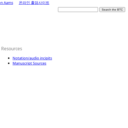
Non Aams
온라인 홀덤사이트
Resources
Notation/audio incipits
Manuscript Sources