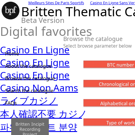
Meilleurs Sites De Paris Sportifs
Casino En Ligne Sans Veri
Britten Thematic C
Beta Version
Digital favorites
Browse the catalogue
Select browse parameter below
Casino En Ligne
Home
Casino En Ligne
About the catalogue
Casino En Ligne
Browse the catalogue
Casino Non Aams
Search the catalogue
ライブカジノ
FAQs
本人確認不要 カジノ
파워볼사이트 분양