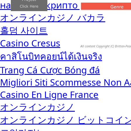
найкращі крипто казино
オンラインカジノ バカラ
홀덤 사이트
Casino Cresus
All content Copyright (C) Britten-Pe
คาสิโนบิทคอยน์ได้เงินจริง
Trang Cá Cược Bóng đá
Migliori Siti Scommesse Non 
Casino En Ligne France
オンラインカジノ
オンラインカジノ ビットコイ