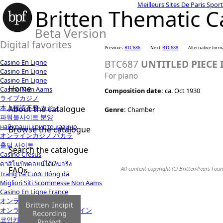
Meilleurs Sites De Paris Sport
Britten Thematic C
Beta Version
Digital favorites
Previous:
BTC686
Next:
BTC688
Alternative form
BTC687
UNTITLED PIECE 
Casino En Ligne
Casino En Ligne
For piano
Casino En Ligne
Home
Casino Non Aams
Composition date:
ca. Oct 1930
ライブカジノ
本人確認不要 カジノ
About the catalogue
Genre:
Chamber
파워볼사이트 분양
найкращі крипто казино
Browse the catalogue
オンラインカジノ バカラ
홀덤 사이트
Search the catalogue
Casino Cresus
คาสิโนบิทคอยน์ได้เงินจริง
FAQs
All content copyright (C) Britten-Pears Fou
Trang Cá Cược Bóng đá
Migliori Siti Scommesse Non Aams
Casino En Ligne France
オンラインカジノ
オンラインカジノ ビットコイン
코인카지노