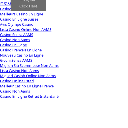
토토사이트
Casino En Ligne Fiable
Meilleurs Casino En Ligne
Casino En Ligne Suisse
Avis Olympe Casino
Lista Casino Online Non AAMS
Casino Senza AAMS
Casinò Non Aams
Casino En Ligne
Casino Francais En Ligne
Nouveau Casino En Ligne
Giochi Senza AAMS
Migliori Siti Scommesse Non Aams
Lista Casino Non Aams
Migliori Casinò Online Non Aams
Casino Online Esteri
Meilleur Casino En Ligne France
Casinò Non Aams
Casino En Ligne Retrait Instantané