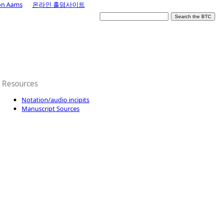
Non Aams
온라인 홀덤사이트
Resources
Notation/audio incipits
Manuscript Sources